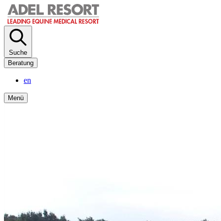
Direkt
zum
Inhalt
Suche
Beratung
en
Menü