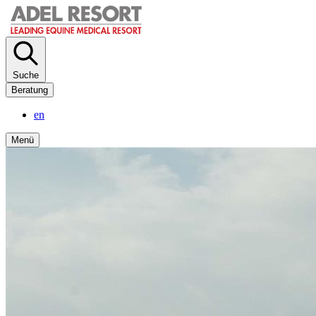
Direkt
zum
Inhalt
Suche
Beratung
en
Menü