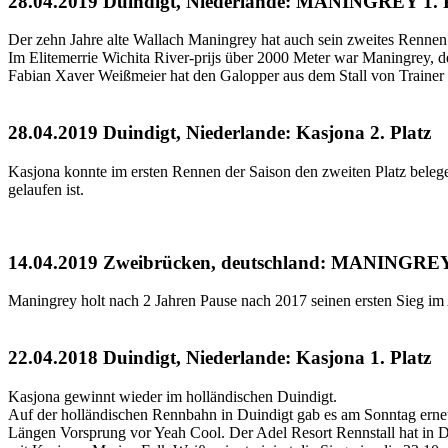
28.04.2019 Duindigt, Niederlande: MANINGREY 1. P
Der zehn Jahre alte Wallach Maningrey hat auch sein zweites Renne
Im Elitemerrie Wichita River-prijs über 2000 Meter war Maningrey, der
Fabian Xaver Weißmeier hat den Galopper aus dem Stall von Trainer 
28.04.2019 Duindigt, Niederlande: Kasjona 2. Platz
Kasjona konnte im ersten Rennen der Saison den zweiten Platz beleg
gelaufen ist.
14.04.2019 Zweibrücken, deutschland: MANINGREY 
Maningrey holt nach 2 Jahren Pause nach 2017 seinen ersten Sieg i
22.04.2018 Duindigt, Niederlande: Kasjona 1. Platz
Kasjona gewinnt wieder im holländischen Duindigt.
Auf der holländischen Rennbahn in Duindigt gab es am Sonntag erneu
Längen Vorsprung vor Yeah Cool. Der Adel Resort Rennstall hat in 