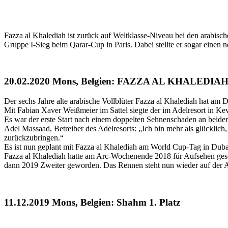
Fazza al Khalediah ist zurück auf Weltklasse-Niveau bei den arabisc
Gruppe I-Sieg beim Qarar-Cup in Paris. Dabei stellte er sogar einen 
20.02.2020 Mons, Belgien: FAZZA AL KHALEDIAH 
Der sechs Jahre alte arabische Vollblüter Fazza al Khalediah hat 
Mit Fabian Xaver Weißmeier im Sattel siegte der im Adelresort in Kev
Es war der erste Start nach einem doppelten Sehnenschaden an beide
Adel Massaad, Betreiber des Adelresorts: „Ich bin mehr als glücklich,
zurückzubringen.“
Es ist nun geplant mit Fazza al Khalediah am World Cup-Tag in Dubai
Fazza al Khalediah hatte am Arc-Wochenende 2018 für Aufsehen geso
dann 2019 Zweiter geworden. Das Rennen steht nun wieder auf der 
11.12.2019 Mons, Belgien: Shahm 1. Platz