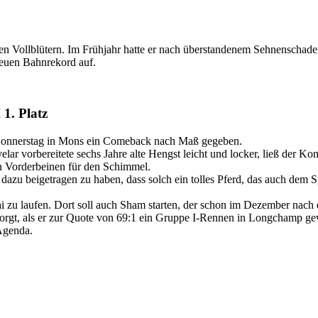
hen Vollblütern. Im Frühjahr hatte er nach überstandenem Sehnenschad
neuen Bahnrekord auf.
1. Platz
am Donnerstag in Mons ein Comeback nach Maß gegeben.
elar vorbereitete sechs Jahre alte Hengst leicht und locker, ließ der 
n Vorderbeinen für den Schimmel.
 dazu beigetragen zu haben, dass solch ein tolles Pferd, das auch dem S
 zu laufen. Dort soll auch Sham starten, der schon im Dezember nach 
rgt, als er zur Quote von 69:1 ein Gruppe I-Rennen in Longchamp gew
Agenda.